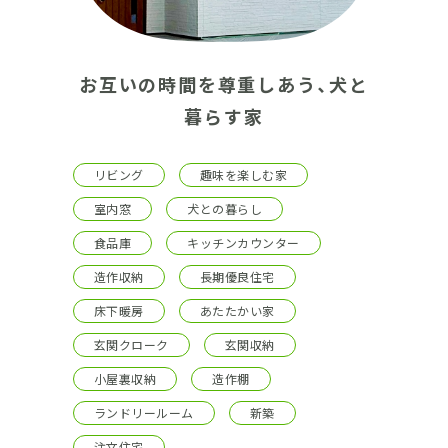
お互いの時間を尊重しあう、犬と
暮らす家
リビング
趣味を楽しむ家
室内窓
犬との暮らし
食品庫
キッチンカウンター
造作収納
長期優良住宅
床下暖房
あたたかい家
玄関クローク
玄関収納
小屋裏収納
造作棚
ランドリールーム
新築
注文住宅