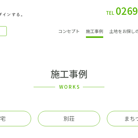
0269
TEL
コンセプト
施工事例
土地をお探し
施工事例
別 荘
WORKS
宅
別荘
まち
会社案内