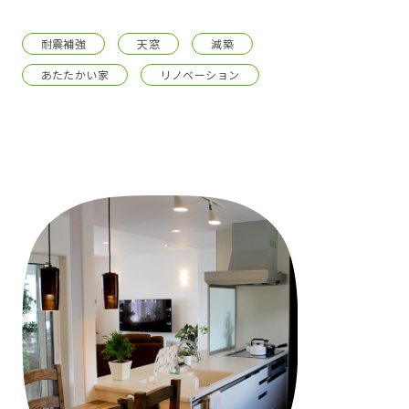
耐震補強
天窓
減築
あたたかい家
リノベーション