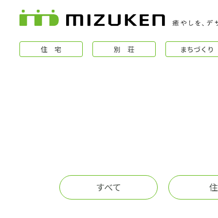
住 宅
別 荘
まちづくり
住 宅
すべて
住
コンセプト