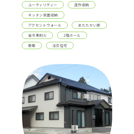
ユーティリティー
造作収納
キッチン背面収納
アクセントウォール
あたたかい家
省令準耐火
2階ホール
新築
注文住宅