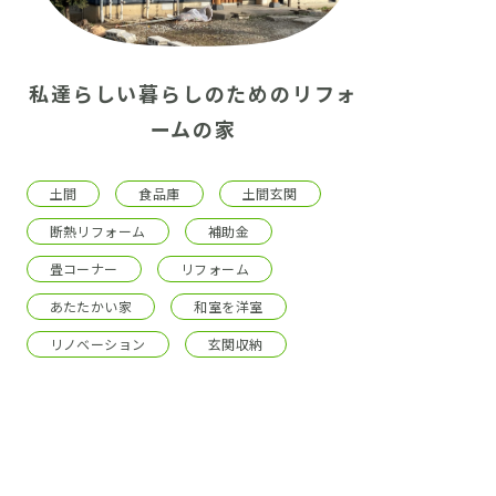
私達らしい暮らしのためのリフォ
ームの家
土間
食品庫
土間玄関
断熱リフォーム
補助金
畳コーナー
リフォーム
あたたかい家
和室を洋室
リノベーション
玄関収納