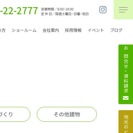
-22-2777
営業時間／8:00~18:00
定 休 日／隔週土曜日・日曜・祝日
の方
ショールーム
会社案内
採用情報
イベント
ブログ
お問合せ・資料請求
まちづくり
づくり
その他建物