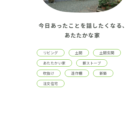
今日あったことを話したくなる、
あたたかな家
リビング
土間
土間玄関
あたたかい家
薪ストーブ
吹抜け
造作棚
新築
注文住宅