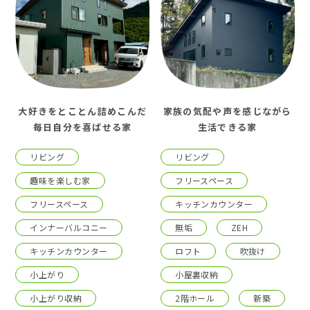
大好きをとことん詰めこんだ
家族の気配や声を感じながら
毎日自分を喜ばせる家
生活できる家
リビング
リビング
趣味を楽しむ家
フリースペース
フリースペース
キッチンカウンター
インナーバルコニー
無垢
ZEH
キッチンカウンター
ロフト
吹抜け
小上がり
小屋裏収納
小上がり収納
2階ホール
新築