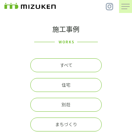
施工事例
住 宅
WORKS
別 荘
すべて
まちづくり
住宅
コンセプト
別荘
会社案内
施工事例
まちづくり