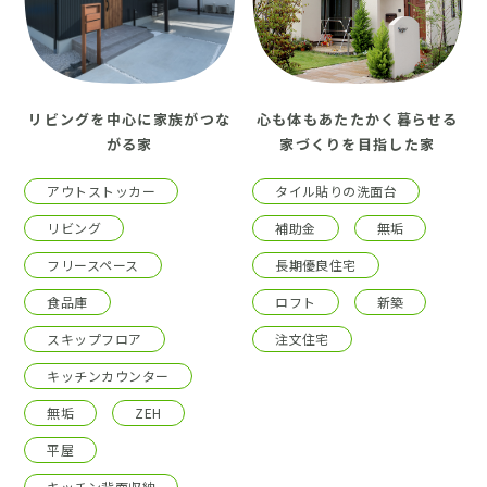
リビングを中心に家族がつな
心も体もあたたかく暮らせる
がる家
家づくりを目指した家
アウトストッカー
タイル貼りの洗面台
リビング
補助金
無垢
フリースペース
長期優良住宅
食品庫
ロフト
新築
スキップフロア
注文住宅
キッチンカウンター
無垢
ZEH
平屋
キッチン背面収納