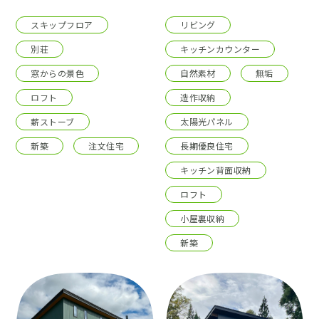
スキップフロア
リビング
別荘
キッチンカウンター
窓からの景色
自然素材
無垢
ロフト
造作収納
薪ストーブ
太陽光パネル
新築
注文住宅
長期優良住宅
キッチン背面収納
ロフト
小屋裏収納
新築