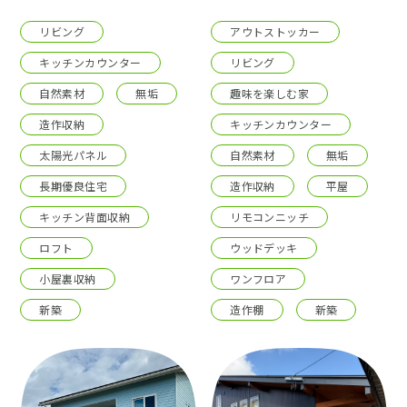
リビング
アウトストッカー
キッチンカウンター
リビング
自然素材
無垢
趣味を楽しむ家
造作収納
キッチンカウンター
太陽光パネル
自然素材
無垢
長期優良住宅
造作収納
平屋
キッチン背面収納
リモコンニッチ
ロフト
ウッドデッキ
小屋裏収納
ワンフロア
新築
造作棚
新築