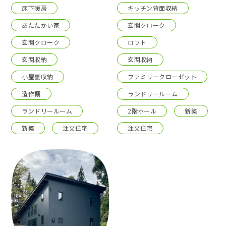
床下暖房
キッチン背面収納
あたたかい家
玄関クローク
玄関クローク
ロフト
玄関収納
玄関収納
小屋裏収納
ファミリークローゼット
造作棚
ランドリールーム
ランドリールーム
2階ホール
新築
新築
注文住宅
注文住宅