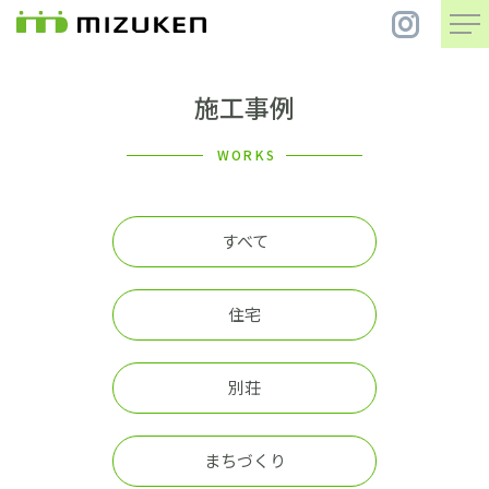
施工事例
住 宅
WORKS
別 荘
すべて
まちづくり
住宅
コンセプト
別荘
会社案内
施工事例
まちづくり