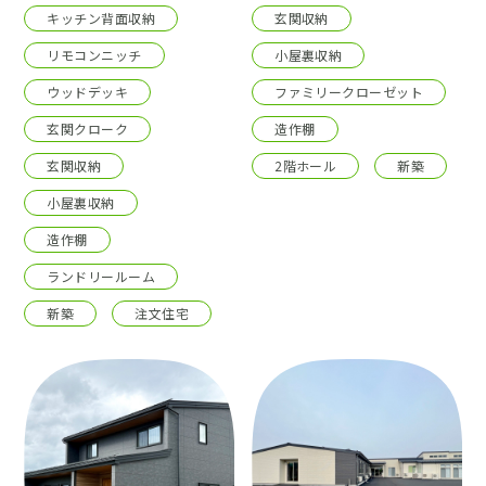
キッチン背面収納
玄関収納
リモコンニッチ
小屋裏収納
ウッドデッキ
ファミリークローゼット
玄関クローク
造作棚
玄関収納
2階ホール
新築
小屋裏収納
造作棚
ランドリールーム
新築
注文住宅