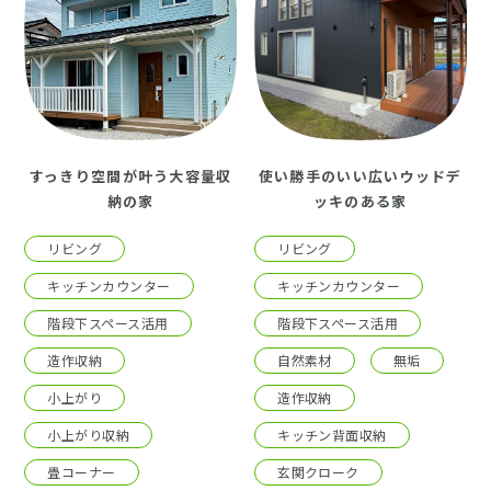
すっきり空間が叶う大容量収
使い勝手のいい広いウッドデ
納の家
ッキのある家
リビング
リビング
キッチンカウンター
キッチンカウンター
階段下スペース活用
階段下スペース活用
造作収納
自然素材
無垢
小上がり
造作収納
小上がり収納
キッチン背面収納
畳コーナー
玄関クローク