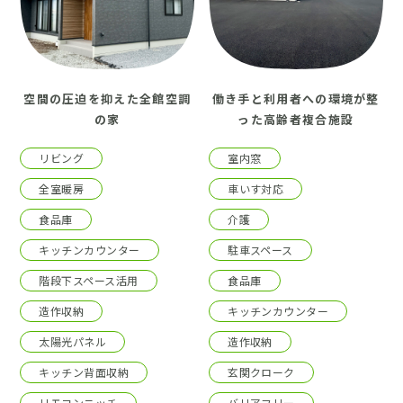
空間の圧迫を抑えた全館空調
働き手と利用者への環境が整
の家
った高齢者複合施設
リビング
室内窓
全室暖房
車いす対応
食品庫
介護
キッチンカウンター
駐車スペース
階段下スペース活用
食品庫
造作収納
キッチンカウンター
太陽光パネル
造作収納
キッチン背面収納
玄関クローク
リモコンニッチ
バリアフリー