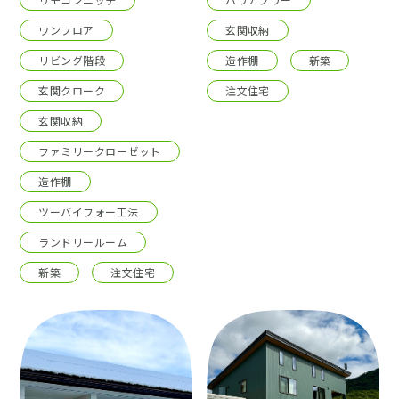
ワンフロア
玄関収納
リビング階段
造作棚
新築
玄関クローク
注文住宅
玄関収納
ファミリークローゼット
造作棚
ツーバイフォー工法
ランドリールーム
新築
注文住宅