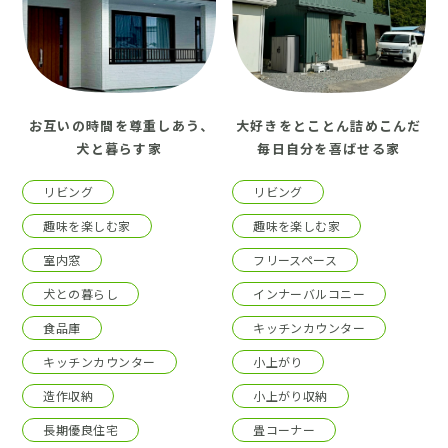
お互いの時間を尊重しあう、
大好きをとことん詰めこんだ
犬と暮らす家
毎日自分を喜ばせる家
リビング
リビング
趣味を楽しむ家
趣味を楽しむ家
室内窓
フリースペース
犬との暮らし
インナーバルコニー
食品庫
キッチンカウンター
キッチンカウンター
小上がり
造作収納
小上がり収納
長期優良住宅
畳コーナー