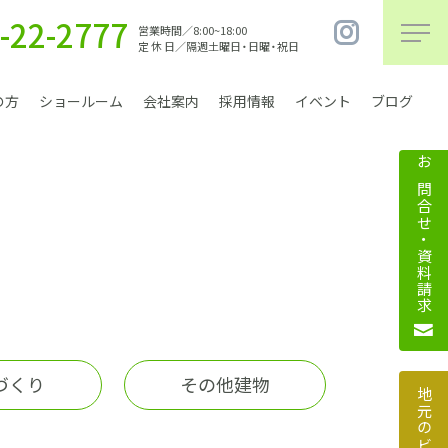
-22-2777
営業時間／8:00~18:00
定 休 日／隔週土曜日・日曜・祝日
の方
ショールーム
会社案内
採用情報
イベント
ブログ
お問合せ・資料請求
まちづくり
づくり
その他建物