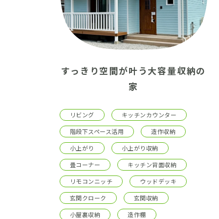
すっきり空間が叶う大容量収納の
家
リビング
キッチンカウンター
階段下スペース活用
造作収納
小上がり
小上がり収納
畳コーナー
キッチン背面収納
リモコンニッチ
ウッドデッキ
玄関クローク
玄関収納
小屋裏収納
造作棚