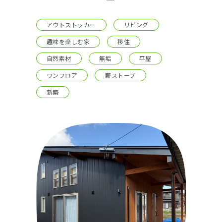
アウトストッカー
リビング
趣味を楽しむ家
移住
自然素材
無垢
平屋
ワンフロア
薪ストーブ
新築