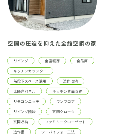
空間の圧迫を抑えた全館空調の家
リビング
全室暖房
食品庫
キッチンカウンター
階段下スペース活用
造作収納
太陽光パネル
キッチン背面収納
リモコンニッチ
ワンフロア
リビング階段
玄関クローク
玄関収納
ファミリークローゼット
造作棚
ツーバイフォー工法