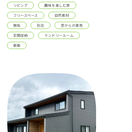
リビング
趣味を楽しむ家
フリースペース
自然素材
無垢
別荘
窓からの景色
玄関収納
ランドリールーム
新築