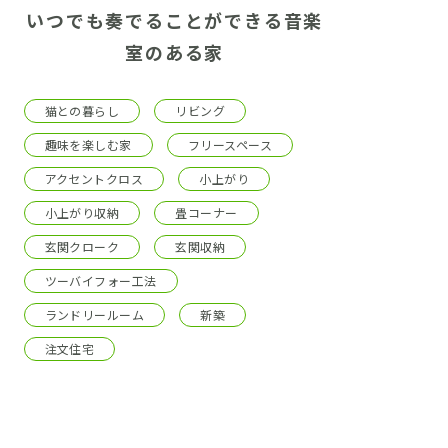
いつでも奏でることができる音楽
室のある家
猫との暮らし
リビング
趣味を楽しむ家
フリースペース
アクセントクロス
小上がり
小上がり収納
畳コーナー
玄関クローク
玄関収納
ツーバイフォー工法
ランドリールーム
新築
注文住宅