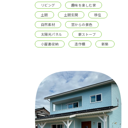
リビング
趣味を楽しむ家
土間
土間玄関
移住
自然素材
窓からの景色
太陽光パネル
薪ストーブ
小屋裏収納
造作棚
新築