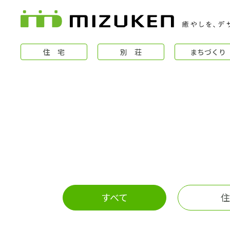
住 宅
別 荘
まちづくり
住 宅
すべて
住
コンセプト