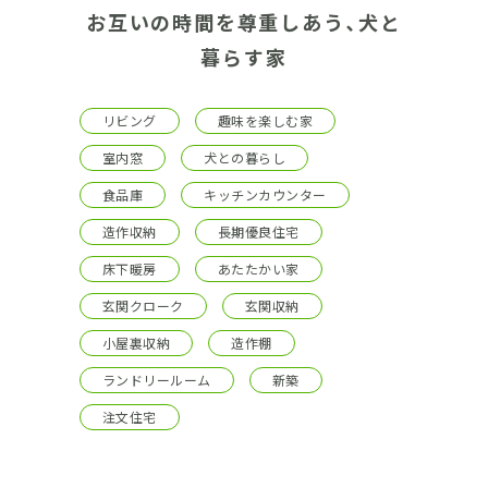
お互いの時間を尊重しあう、犬と
暮らす家
リビング
趣味を楽しむ家
室内窓
犬との暮らし
食品庫
キッチンカウンター
造作収納
長期優良住宅
床下暖房
あたたかい家
玄関クローク
玄関収納
小屋裏収納
造作棚
ランドリールーム
新築
注文住宅