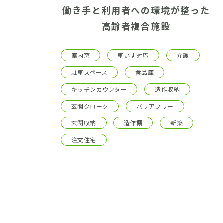
働き手と利用者への環境が整った
高齢者複合施設
室内窓
車いす対応
介護
駐車スペース
食品庫
キッチンカウンター
造作収納
玄関クローク
バリアフリー
玄関収納
造作棚
新築
注文住宅