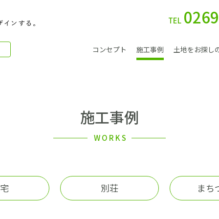
0269
TEL
コンセプト
施工事例
土地をお探し
施工事例
別 荘
WORKS
宅
別荘
まち
会社案内