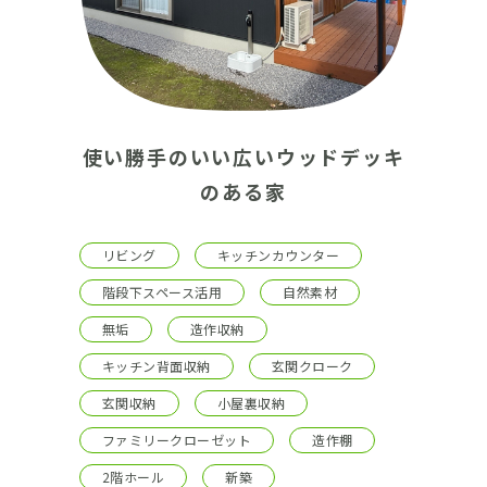
使い勝手のいい広いウッドデッキ
のある家
リビング
キッチンカウンター
階段下スペース活用
自然素材
無垢
造作収納
キッチン背面収納
玄関クローク
玄関収納
小屋裏収納
ファミリークローゼット
造作棚
2階ホール
新築