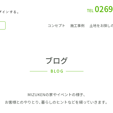
0269
TEL
コンセプト
施工事例
土地をお探し
ブログ
別 荘
BLOG
MIZUKENの家やイベントの様子、
会社案内
お客様とのやりとり、暮らしのヒントなどを綴っていきます。