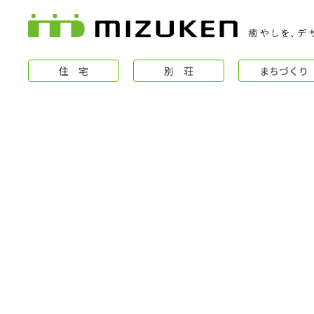
住 宅
別 荘
まちづくり
住 宅
コンセプト