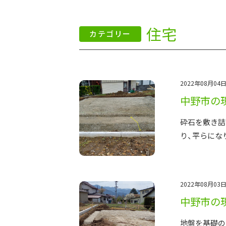
施工事例
住宅
カテゴリー
土地をお探しの方
ショールーム
2022年08月04日
中野市の
お問合
砕石を敷き詰
り、平らにな
2022年08月03日
中野市の
地盤を基礎の