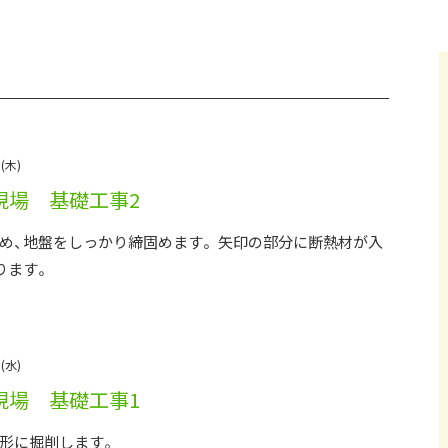
採用情報
イベント
ブログ
(木)
現場 基礎工事2
せ・資料請求
地元のビルダーを
お
め、地盤をしっかり締固めます。 矢印の部分に断熱材が入
ります。
(水)
現場 基礎工事1
形に掘削します。