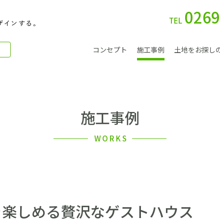
0269
TEL
コンセプト
施工事例
土地をお探し
施工事例
別 荘
WORKS
会社案内
を楽しめる贅沢なゲストハウス