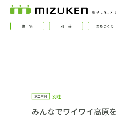
住 宅
別 荘
まちづくり
住 宅
別荘
施工事例
コンセプト
みんなでワイワイ高原