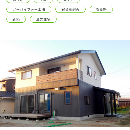
採用情報
ツーバイフォー工法
省令準耐火
高断熱
土地をお探しの方
新築
注文住宅
イベント
ショールーム
ブログ