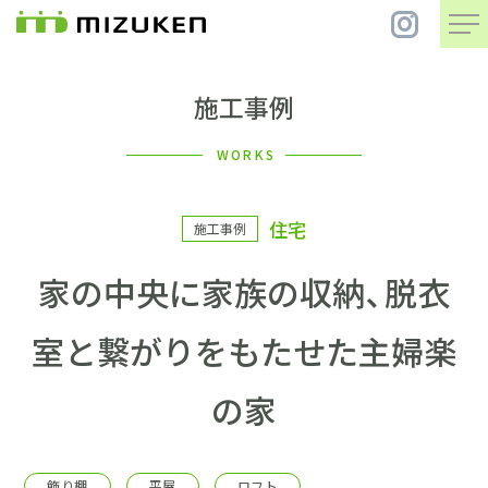
施工事例
住 宅
WORKS
別 荘
住宅
施工事例
まちづくり
家の中央に家族の収納、脱衣
コンセプト
室と繋がりをもたせた主婦楽
会社案内
の家
施工事例
飾り棚
平屋
ロフト