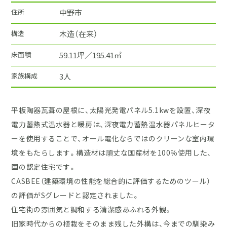
住所
中野市
構造
木造（在来）
床面積
59.11坪／195.41㎡
家族構成
3人
平板陶器瓦葺の屋根に、太陽光発電パネル5.1kwを設置、深夜
電力蓄熱式温水器と暖房は、深夜電力蓄熱温水器パネルヒータ
ーを使用することで、オール電化ならではのクリーンな室内環
境をもたらします。構造材は頑丈な国産材を100％使用した、
国の認定住宅です。
CASBEE（建築環境の性能を総合的に評価するためのツール）
の評価がSグレードと認定されました。
住宅街の雰囲気と調和する清潔感あふれる外観。
旧家時代からの植栽をそのまま残した外構は、今までの馴染み