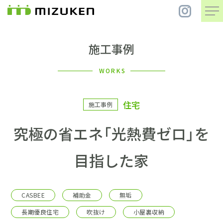
施工事例
住 宅
WORKS
別 荘
住宅
施工事例
まちづくり
究極の省エネ「光熱費ゼロ」を
コンセプト
目指した家
会社案内
CASBEE
補助金
無垢
施工事例
長期優良住宅
吹抜け
小屋裏収納