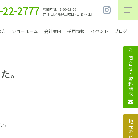
-22-2777
営業時間／8:00~18:00
定 休 日／隔週土曜日・日曜・祝日
の方
ショールーム
会社案内
採用情報
イベント
ブログ
お問合せ・資料請求
た。
まちづくり
い。