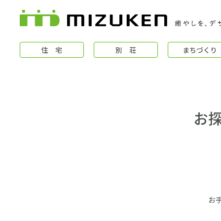
住 宅
別 荘
まちづくり
お
住 宅
コンセプト
お