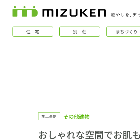
住 宅
別 荘
まちづくり
住 宅
その他建物
施工事例
コンセプト
おしゃれな空間でお肌