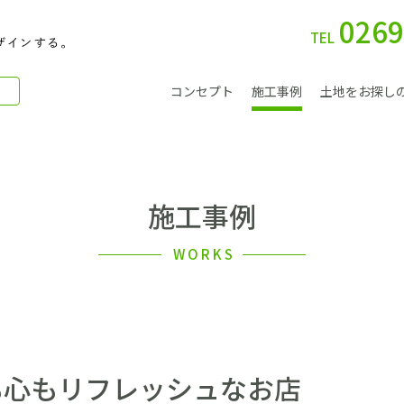
0269
TEL
コンセプト
施工事例
土地をお探し
施工事例
別 荘
WORKS
会社案内
も心もリフレッシュなお店