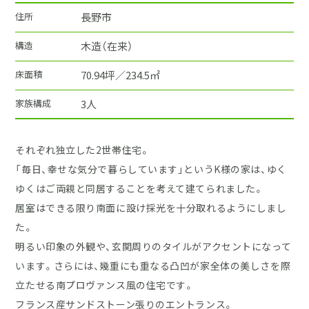
住所
長野市
構造
木造（在来）
床面積
70.94坪／234.5㎡
家族構成
3人
それぞれ独立した2世帯住宅。
「毎日、幸せな気分で暮らしています」というK様の家は、ゆく
ゆくはご両親と同居することを考えて建てられました。
居室はできる限り南面に設け採光を十分取れるようにしまし
た。
明るい印象の外観や、玄関周りのタイルがアクセントになって
います。さらには、幾重にも重なる凸凹が家全体の美しさを際
立たせる南プロヴァンス風の住宅です。
フランス産サンドストーン張りのエントランス。