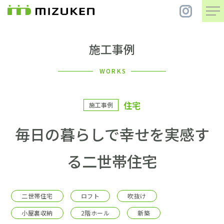
施工事例
住 宅
WORKS
別 荘
住宅
施工事例
まちづくり
毎日の暮らしで幸せを実感す
コンセプト
る二世帯住宅
会社案内
二世帯住宅
ロフト
吹抜け
施工事例
小屋裏収納
2階ホール
新築