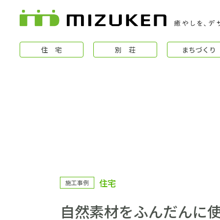
住 宅
別 荘
まちづくり
住 宅
住宅
施工事例
コンセプト
自然素材をふんだんに