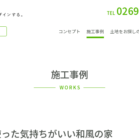
0269
TEL
コンセプト
施工事例
土地をお探し
施工事例
別 荘
WORKS
会社案内
使った気持ちがいい和風の家