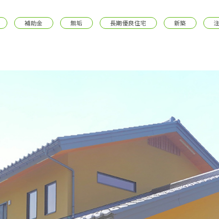
採用情報
補助金
無垢
長期優良住宅
新築
イベント
ブログ
せ・資料請求
地元のビルダーを
お