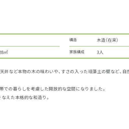
構造
木造（在来）
.28㎡
家族構成
3人
の天井など本物の木の味わいや、すさの入った珪藻土の壁など、自
世帯での暮らしを考慮した開放的な空間になりました。
そなえた本格的な和造り。