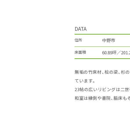
DATA
住所
中野市
床面積
60.89坪／201
無垢の竹床材、桧の梁、杉
ています。
23帖の広いリビングは二
和室は縁側や書院、脇床も