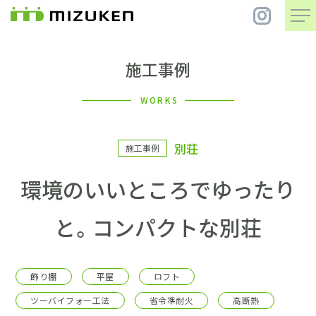
施工事例
住 宅
WORKS
別 荘
別荘
施工事例
まちづくり
環境のいいところでゆったり
コンセプト
と。コンパクトな別荘
会社案内
飾り棚
平屋
ロフト
施工事例
ツーバイフォー工法
省令準耐火
高断熱