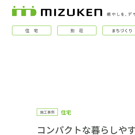
住 宅
別 荘
まちづくり
住 宅
住宅
施工事例
コンセプト
コンパクトな暮らしや