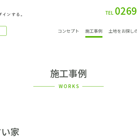
0269
TEL
コンセプト
施工事例
土地をお探し
施工事例
別 荘
WORKS
会社案内
すい家