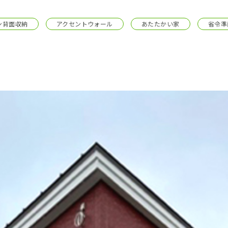
採用情報
ン背面収納
アクセントウォール
あたたかい家
省令準
イベント
ブログ
せ・資料請求
地元のビルダーを
お