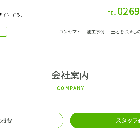
0269
TEL
コンセプト
施工事例
土地をお探し
会社案内
別 荘
COMPANY
社概要
スタッフ
会社案内