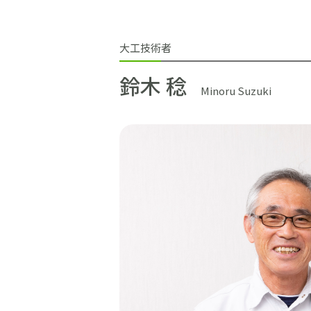
施工事例
土地をお探しの方
大工技術者
鈴木 稔
ショールーム
Minoru Suzuki
お問合