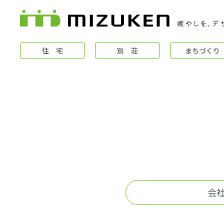
住 宅
別 荘
まちづくり
住 宅
会
コンセプト