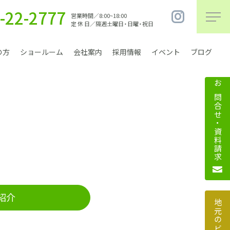
-22-2777
営業時間／8:00~18:00
定 休 日／隔週土曜日・日曜・祝日
の方
ショールーム
会社案内
採用情報
イベント
ブログ
お問合せ・資料請求
まちづくり
紹介