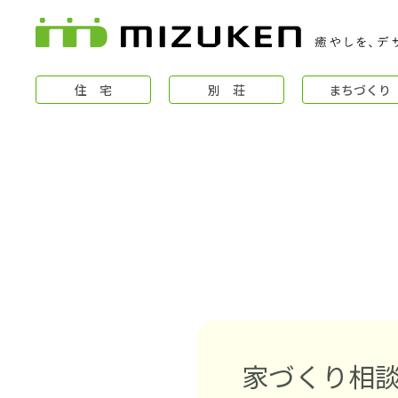
住 宅
別 荘
まちづくり
住 宅
コンセプト
家づくり相談