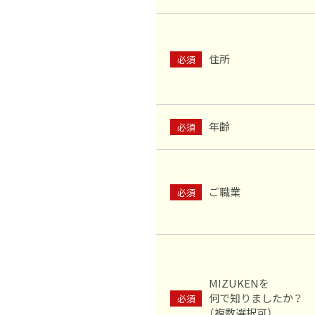
住所
必須
年齢
必須
ご職業
必須
MIZUKENを
何で知りましたか？
必須
（複数選択可）