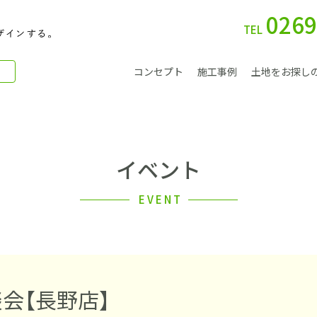
0269
TEL
コンセプト
施工事例
土地をお探し
イベント
別 荘
EVENT
会社案内
会【長野店】