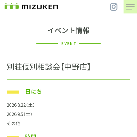
イベント情報
住 宅
EVENT
別 荘
別荘個別相談会【中野店】
まちづくり
日にち
コンセプト
2026.8.22（土）
会社案内
2026.9.5（土）
その他
施工事例
時間