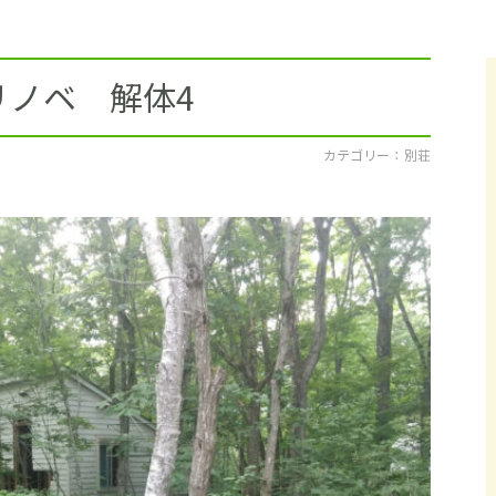
採用情報
イベント
リノベ 解体4
ブログ
カテゴリー ： 別荘
せ・資料請求
地元のビルダーを
お