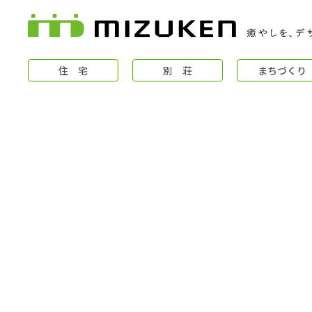
住 宅
別 荘
まちづくり
住 宅
コンセプト