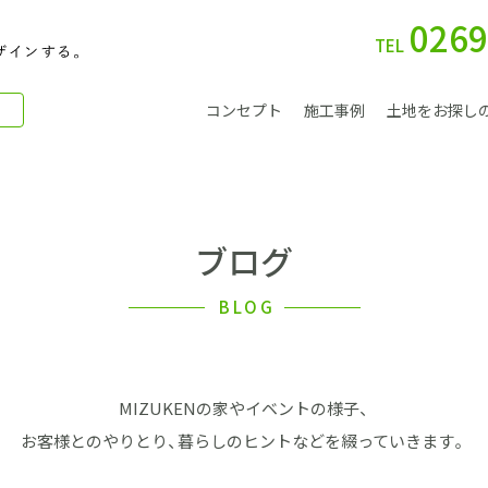
0269
TEL
コンセプト
施工事例
土地をお探し
ブログ
別 荘
BLOG
MIZUKENの家やイベントの様子、
会社案内
お客様とのやりとり、暮らしのヒントなどを綴っていきます。