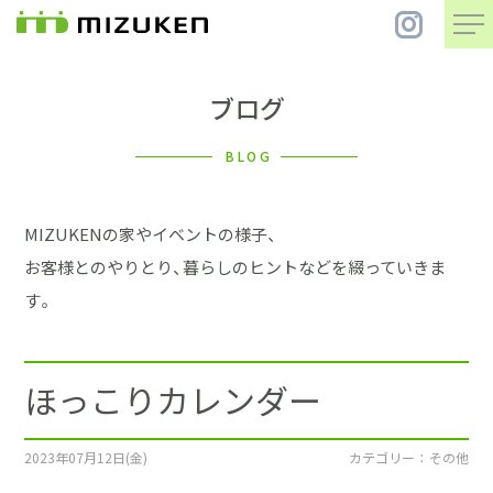
ブログ
住 宅
BLOG
別 荘
MIZUKENの家やイベントの様子、
まちづくり
お客様とのやりとり、暮らしのヒントなどを綴っていきま
す。
コンセプト
ほっこりカレンダー
会社案内
施工事例
2023年07月12日(金)
カテゴリー ： その他