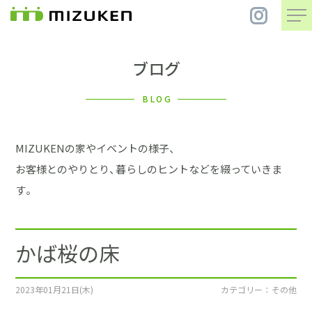
ブログ
住 宅
BLOG
別 荘
MIZUKENの家やイベントの様子、
まちづくり
お客様とのやりとり、暮らしのヒントなどを綴っていきま
す。
コンセプト
かば桜の床
会社案内
施工事例
2023年01月21日(木)
カテゴリー ： その他