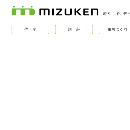
住 宅
別 荘
まちづくり
住 宅
コンセプト