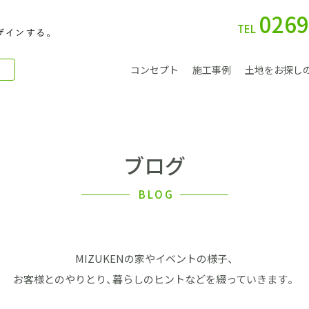
0269
TEL
コンセプト
施工事例
土地をお探し
ブログ
別 荘
BLOG
MIZUKENの家やイベントの様子、
会社案内
お客様とのやりとり、暮らしのヒントなどを綴っていきます。