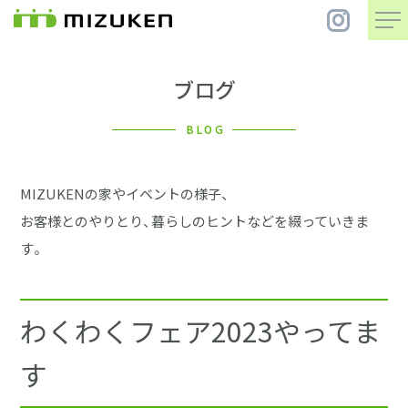
ブログ
住 宅
BLOG
別 荘
MIZUKENの家やイベントの様子、
まちづくり
お客様とのやりとり、暮らしのヒントなどを綴っていきま
す。
コンセプト
わくわくフェア2023やってま
会社案内
す
施工事例