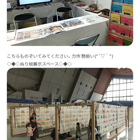
こちらものぞいてみてください。力作 勢揃い(*´▽｀*)
◇◆◇ぬり絵展示スペース◇◆◇