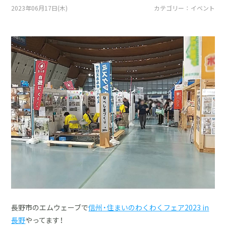
採用情報
2023年06月17日(木)
カテゴリー ： イベント
土地をお探しの方
イベント
ショールーム
ブログ
長野市のエムウェーブで
信州・住まいのわくわくフェア2023 in
長野
やってます！