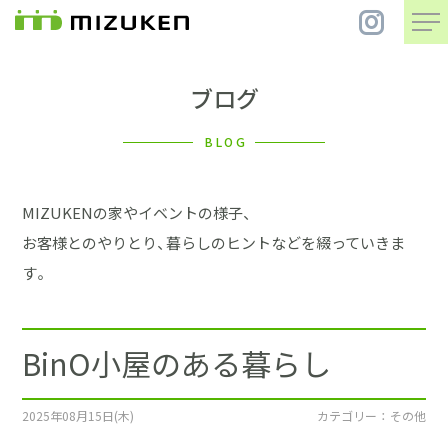
ブログ
住 宅
BLOG
別 荘
MIZUKENの家やイベントの様子、
まちづくり
お客様とのやりとり、暮らしのヒントなどを綴っていきま
す。
コンセプト
BinO小屋のある暮らし
会社案内
施工事例
2025年08月15日(木)
カテゴリー ： その他