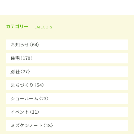
カテゴリー
CATEGORY
お知らせ〈64〉
住宅〈170〉
別荘〈27〉
まちづくり〈54〉
ショールーム〈23〉
イベント〈11〉
ミズケンノート〈18〉