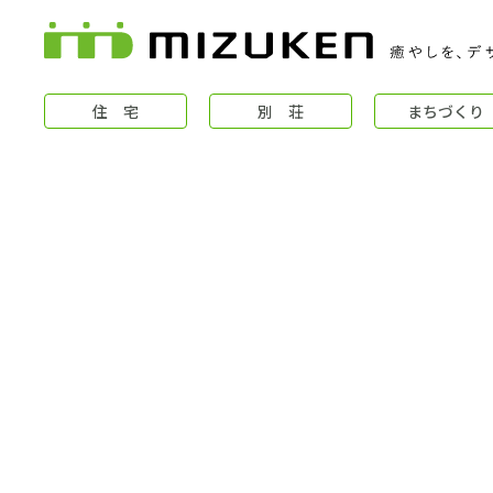
住 宅
別 荘
まちづくり
住 宅
コンセプト