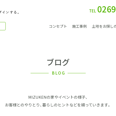
0269
TEL
コンセプト
施工事例
土地をお探し
ブログ
別 荘
BLOG
MIZUKENの家やイベントの様子、
会社案内
お客様とのやりとり、暮らしのヒントなどを綴っていきます。