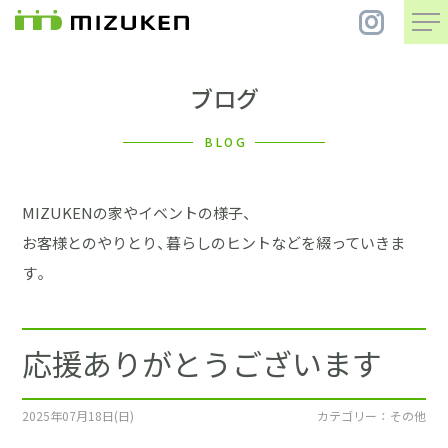
ブログ
住 宅
BLOG
別 荘
MIZUKENの家やイベントの様子、
まちづくり
お客様とのやりとり、暮らしのヒントなどを綴っていきま
す。
コンセプト
応援ありがとうございます
会社案内
施工事例
2025年07月18日(日)
カテゴリー ： その他