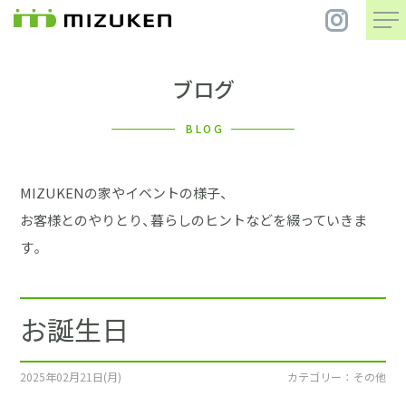
ブログ
住 宅
BLOG
別 荘
MIZUKENの家やイベントの様子、
まちづくり
お客様とのやりとり、暮らしのヒントなどを綴っていきま
す。
コンセプト
お誕生日
会社案内
施工事例
2025年02月21日(月)
カテゴリー ： その他