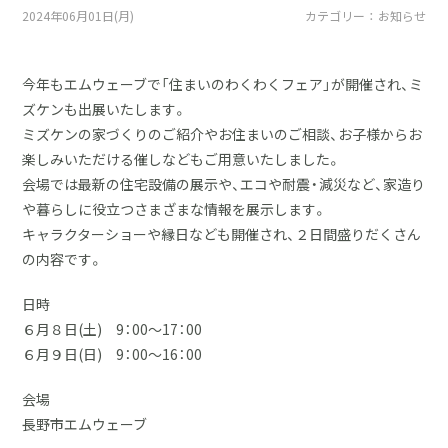
採用情報
2024年06月01日(月)
カテゴリー ： お知らせ
土地をお探しの方
今年もエムウェーブで「住まいのわくわくフェア」が開催され、ミ
ズケンも出展いたします。
イベント
ミズケンの家づくりのご紹介やお住まいのご相談、お子様からお
楽しみいただける催しなどもご用意いたしました。
ショールーム
会場では最新の住宅設備の展示や、エコや耐震・減災など、家造り
や暮らしに役立つさまざまな情報を展示します。
ブログ
キャラクターショーや縁日なども開催され、２日間盛りだくさん
の内容です。
日時
６月８日(土) 9：00～17：00
６月９日(日) 9：00～16：00
会場
長野市エムウェーブ