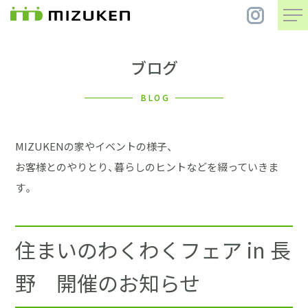
ブログ
住 宅
BLOG
別 荘
MIZUKENの家やイベントの様子、
まちづくり
お客様とのやりとり、暮らしのヒントなどを綴っていきま
す。
コンセプト
住まいのわくわくフェア in 長
会社案内
野 開催のお知らせ
施工事例