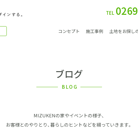
0269
TEL
コンセプト
施工事例
土地をお探し
ブログ
別 荘
BLOG
MIZUKENの家やイベントの様子、
会社案内
お客様とのやりとり、暮らしのヒントなどを綴っていきます。