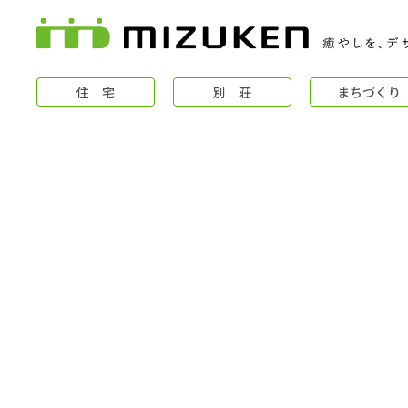
住 宅
別 荘
まちづくり
住 宅
コンセプト