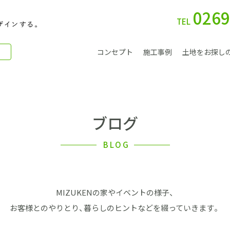
0269
TEL
コンセプト
施工事例
土地をお探し
ブログ
別 荘
BLOG
MIZUKENの家やイベントの様子、
会社案内
お客様とのやりとり、暮らしのヒントなどを綴っていきます。