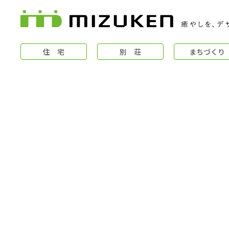
住 宅
別 荘
まちづくり
住 宅
コンセプト