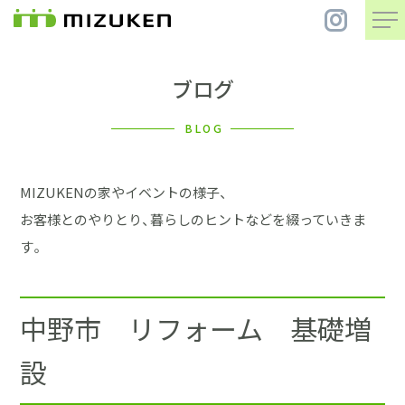
ブログ
住 宅
BLOG
別 荘
MIZUKENの家やイベントの様子、
まちづくり
お客様とのやりとり、暮らしのヒントなどを綴っていきま
す。
コンセプト
中野市 リフォーム 基礎増
会社案内
設
施工事例