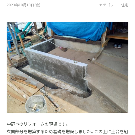
採用情報
2023年10月13日(金)
カテゴリー ： 住宅
土地をお探しの方
イベント
ショールーム
ブログ
中野市のリフォームの現場です。
玄関部分を増築するため基礎を増設しました。この上に土台を組