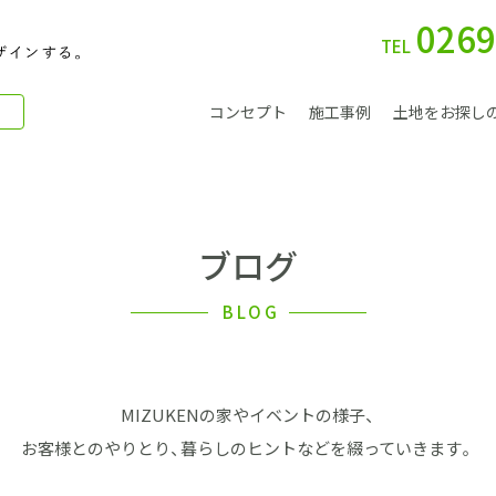
0269
TEL
コンセプト
施工事例
土地をお探し
ブログ
別 荘
BLOG
MIZUKENの家やイベントの様子、
会社案内
お客様とのやりとり、暮らしのヒントなどを綴っていきます。