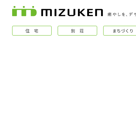
住 宅
別 荘
まちづくり
住 宅
コンセプト