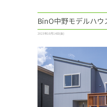
施工事例
土地をお探しの方
BinO中野モデルハ
ショールーム
2023年10月14日(金)
お問合