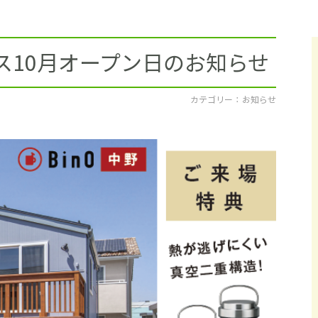
採用情報
イベント
ウス10月オープン日のお知らせ
ブログ
カテゴリー ： お知らせ
せ・資料請求
地元のビルダーを
お