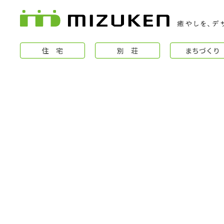
住 宅
別 荘
まちづくり
住 宅
コンセプト