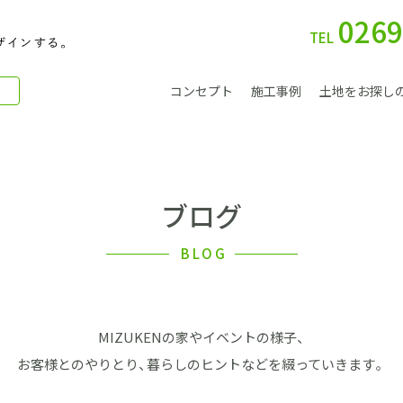
0269
TEL
コンセプト
施工事例
土地をお探し
ブログ
別 荘
BLOG
MIZUKENの家やイベントの様子、
会社案内
お客様とのやりとり、暮らしのヒントなどを綴っていきます。