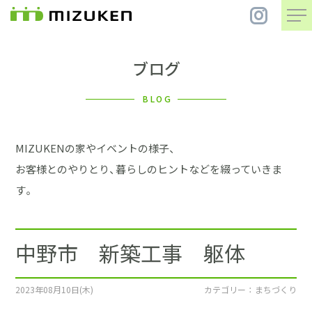
ブログ
住 宅
BLOG
別 荘
MIZUKENの家やイベントの様子、
まちづくり
お客様とのやりとり、暮らしのヒントなどを綴っていきま
す。
コンセプト
中野市 新築工事 躯体
会社案内
施工事例
2023年08月10日(木)
カテゴリー ： まちづくり