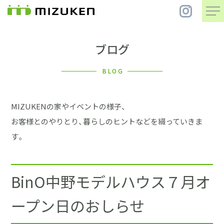
ブログ
住 宅
BLOG
別 荘
MIZUKENの家やイベントの様子、
まちづくり
お客様とのやりとり、暮らしのヒントなどを綴っていきま
す。
コンセプト
BinO中野モデルハウス７月オ
会社案内
ープン日のおしらせ
施工事例