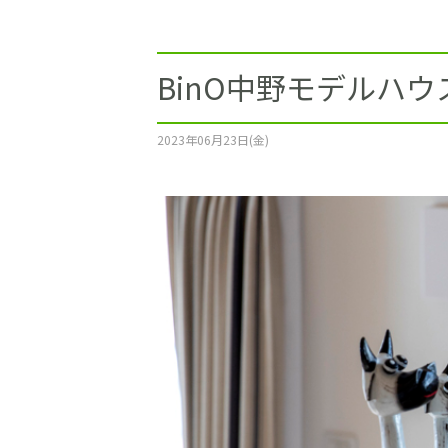
施工事例
土地をお探しの方
BinO中野モデルハ
ショールーム
2023年06月23日(金)
お問合