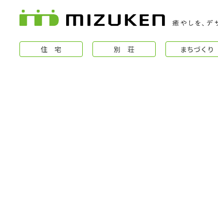
住 宅
別 荘
まちづくり
住 宅
コンセプト