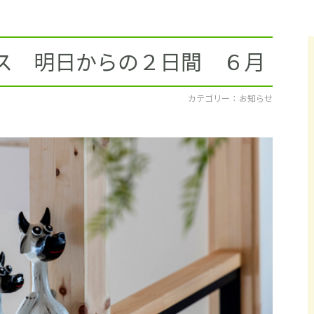
採用情報
イベント
ウス 明日からの２日間 ６月
ブログ
カテゴリー ： お知らせ
せ・資料請求
地元のビルダーを
お