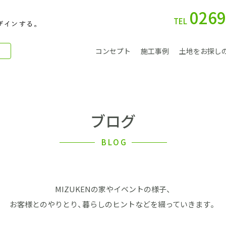
0269
TEL
コンセプト
施工事例
土地をお探し
ブログ
別 荘
BLOG
MIZUKENの家やイベントの様子、
会社案内
お客様とのやりとり、暮らしのヒントなどを綴っていきます。