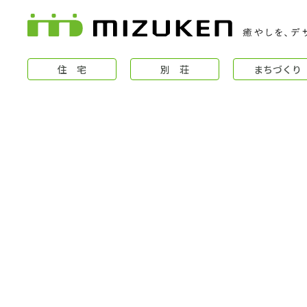
住 宅
別 荘
まちづくり
住 宅
コンセプト