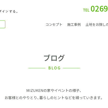
0269
TEL
コンセプト
施工事例
土地をお探し
ブログ
別 荘
BLOG
MIZUKENの家やイベントの様子、
会社案内
お客様とのやりとり、暮らしのヒントなどを綴っていきます。