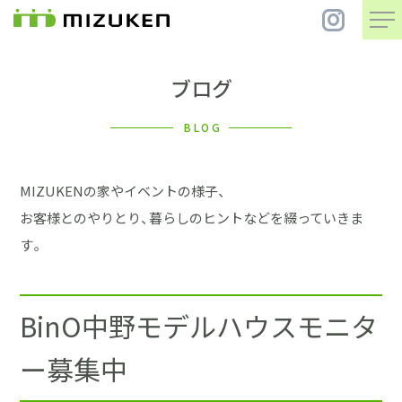
ブログ
住 宅
BLOG
別 荘
MIZUKENの家やイベントの様子、
まちづくり
お客様とのやりとり、暮らしのヒントなどを綴っていきま
す。
コンセプト
BinO中野モデルハウスモニタ
会社案内
ー募集中
施工事例