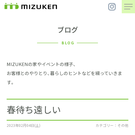
ブログ
住 宅
BLOG
別 荘
MIZUKENの家やイベントの様子、
まちづくり
お客様とのやりとり、暮らしのヒントなどを綴っていきま
す。
コンセプト
春待ち遠しい
会社案内
施工事例
2023年02月04日(土)
カテゴリー ： その他