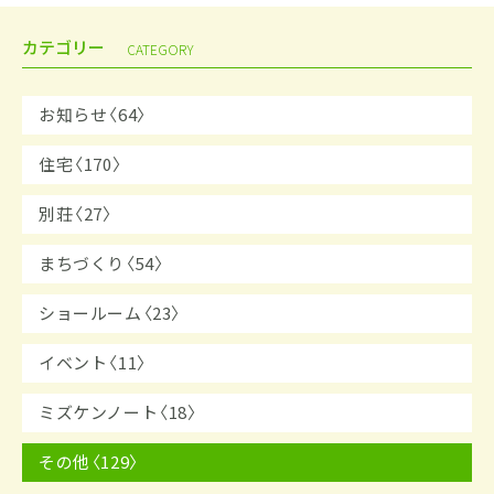
カテゴリー
CATEGORY
お知らせ〈64〉
住宅〈170〉
別荘〈27〉
まちづくり〈54〉
ショールーム〈23〉
イベント〈11〉
ミズケンノート〈18〉
その他〈129〉