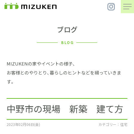
ブログ
住 宅
BLOG
別 荘
MIZUKENの家やイベントの様子、
まちづくり
お客様とのやりとり、暮らしのヒントなどを綴っていきま
す。
コンセプト
中野市の現場 新築 建て方
会社案内
施工事例
2023年02月06日(金)
カテゴリー ： 住宅