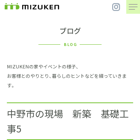
ブログ
住 宅
BLOG
別 荘
MIZUKENの家やイベントの様子、
まちづくり
お客様とのやりとり、暮らしのヒントなどを綴っていきま
す。
コンセプト
中野市の現場 新築 基礎工
会社案内
事5
施工事例