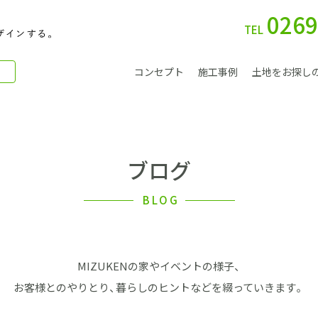
0269
TEL
コンセプト
施工事例
土地をお探し
ブログ
別 荘
BLOG
MIZUKENの家やイベントの様子、
会社案内
お客様とのやりとり、暮らしのヒントなどを綴っていきます。