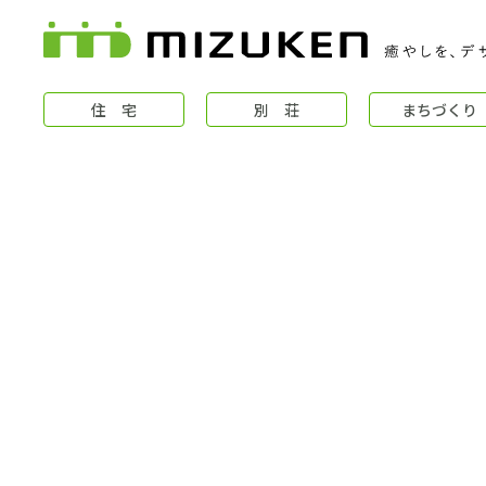
住 宅
別 荘
まちづくり
住 宅
コンセプト