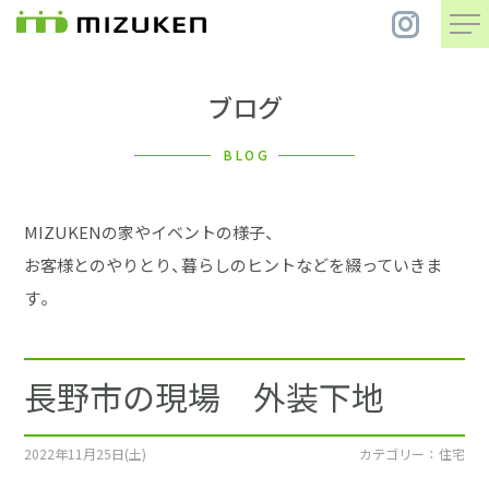
ブログ
住 宅
BLOG
別 荘
MIZUKENの家やイベントの様子、
まちづくり
お客様とのやりとり、暮らしのヒントなどを綴っていきま
す。
コンセプト
長野市の現場 外装下地
会社案内
施工事例
2022年11月25日(土)
カテゴリー ： 住宅