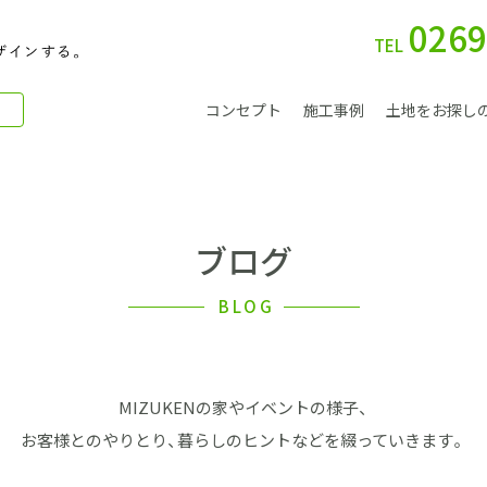
0269
TEL
コンセプト
施工事例
土地をお探し
ブログ
別 荘
BLOG
MIZUKENの家やイベントの様子、
会社案内
お客様とのやりとり、暮らしのヒントなどを綴っていきます。