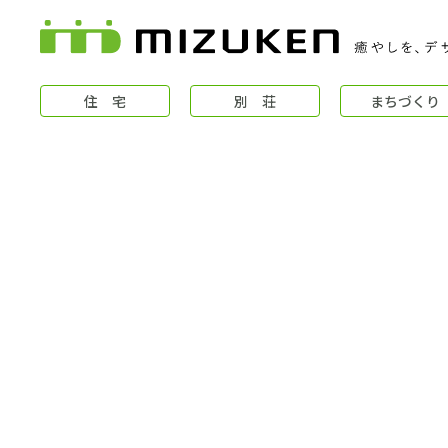
住 宅
別 荘
まちづくり
住 宅
コンセプト