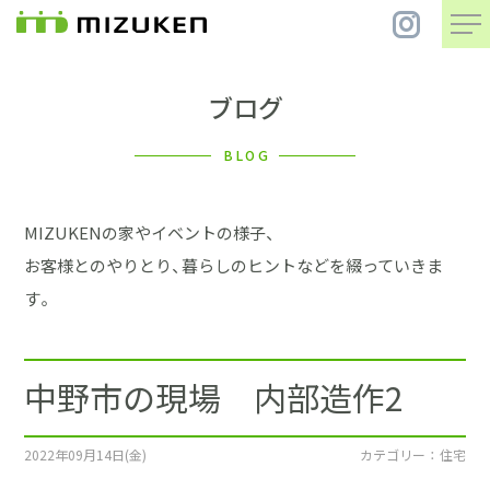
ブログ
住 宅
BLOG
別 荘
MIZUKENの家やイベントの様子、
まちづくり
お客様とのやりとり、暮らしのヒントなどを綴っていきま
す。
コンセプト
中野市の現場 内部造作2
会社案内
施工事例
2022年09月14日(金)
カテゴリー ： 住宅