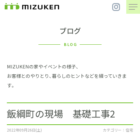
ブログ
住 宅
BLOG
別 荘
MIZUKENの家やイベントの様子、
まちづくり
お客様とのやりとり、暮らしのヒントなどを綴っていきま
す。
コンセプト
飯綱町の現場 基礎工事2
会社案内
施工事例
2022年09月26日(土)
カテゴリー ： 住宅