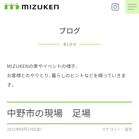
ブログ
住 宅
BLOG
別 荘
MIZUKENの家やイベントの様子、
まちづくり
お客様とのやりとり、暮らしのヒントなどを綴っていきま
す。
コンセプト
中野市の現場 足場
会社案内
施工事例
2022年08月23日(金)
カテゴリー ： 住宅