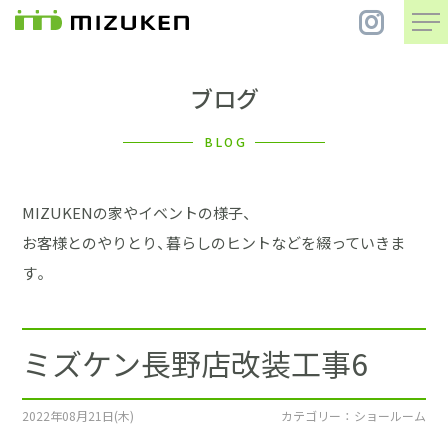
ブログ
住 宅
BLOG
別 荘
MIZUKENの家やイベントの様子、
まちづくり
お客様とのやりとり、暮らしのヒントなどを綴っていきま
す。
コンセプト
ミズケン長野店改装工事6
会社案内
施工事例
2022年08月21日(木)
カテゴリー ： ショールーム