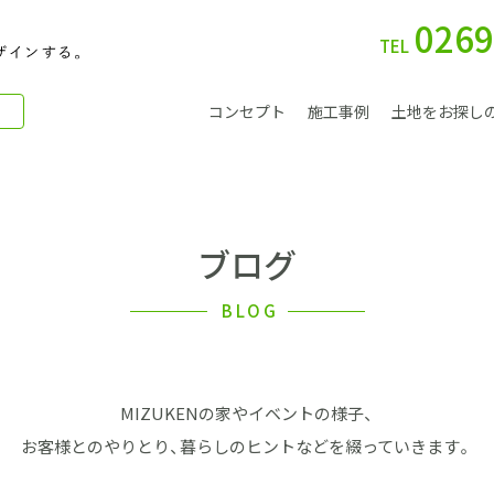
0269
TEL
コンセプト
施工事例
土地をお探し
ブログ
別 荘
BLOG
MIZUKENの家やイベントの様子、
会社案内
お客様とのやりとり、暮らしのヒントなどを綴っていきます。