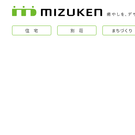
住 宅
別 荘
まちづくり
住 宅
コンセプト