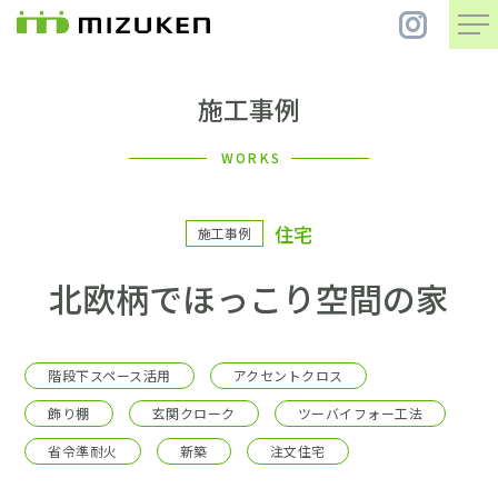
施工事例
住 宅
WORKS
別 荘
住宅
施工事例
まちづくり
北欧柄でほっこり空間の家
コンセプト
階段下スペース活用
アクセントクロス
会社案内
飾り棚
玄関クローク
ツーバイフォー工法
省令準耐火
新築
注文住宅
施工事例