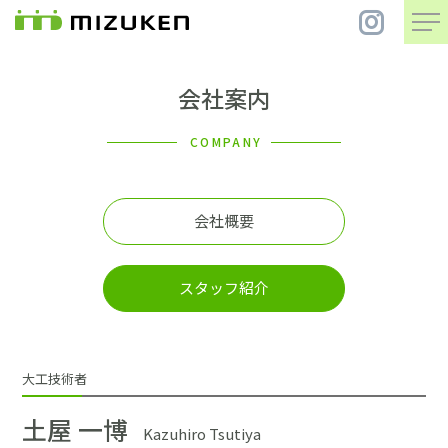
会社案内
住 宅
COMPANY
別 荘
会社概要
まちづくり
スタッフ紹介
コンセプト
会社案内
大工技術者
施工事例
土屋 一博
Kazuhiro Tsutiya